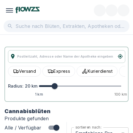
Versand
Express
Kurierdienst
A
Radius:
20
km
1 km
100 km
Cannabisblüten
Produkte gefunden
Alle / Verfügbar
sortieren nach: