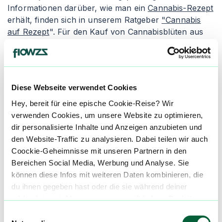
Informationen darüber, wie man ein
Cannabis-Rezept
erhält, finden sich in unserem Ratgeber
"Cannabis
auf Rezept
". Für den Kauf von Cannabisblüten aus
der Apotheke empfiehlt es sich, den Artikel
"
Cannabis legal kaufen
" zu lesen. Apotheken geben
die Cannabisblüten entweder als Granulat oder als
"Cannabis flos" ab, wobei die Inhalation die gängigste
Diese Webseite verwendet Cookies
Einnahmeform ist.
Hey, bereit für eine epische Cookie-Reise? Wir
Granulierte Cannabisblüten wird in der Apotheke
verwenden Cookies, um unsere Website zu optimieren,
zerkleinert und verpackt. Die Konsumenten erhalten
dir personalisierte Inhalte und Anzeigen anzubieten und
einen Dosierlöffel zur genauen Abmessung des
den Website-Traffic zu analysieren. Dabei teilen wir auch
medizinischen Cannabis, um ungleichmäßige und
Coockie-Geheimnisse mit unseren Partnern in den
inkorrekte Dosierungen zu vermeiden. Der Nachteil
Bereichen Social Media, Werbung und Analyse. Sie
von granuliertem Cannabis ist seine schnellere
können diese Infos mit weiteren Daten kombinieren, die
Oxidation, wodurch es schneller austrocknen und an
du ihnen gegeben hast oder die sie während deiner
Qualität verlieren kann. Alternativ gibt es die Abgabe
wilden Internet-Abenteuer gesammelt haben. Begleite
als "Cannabis flos", was ganze Cannabisblüten in
uns auf dieser unglaublichen, knusprigen Reise!
Einwilligungsauswahl