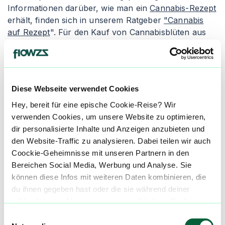
Informationen darüber, wie man ein
Cannabis-Rezept
erhält, finden sich in unserem Ratgeber
"Cannabis
auf Rezept
". Für den Kauf von Cannabisblüten aus
der Apotheke empfiehlt es sich, den Artikel
"
Cannabis legal kaufen
" zu lesen. Apotheken geben
die Cannabisblüten entweder als Granulat oder als
"Cannabis flos" ab, wobei die Inhalation die gängigste
Diese Webseite verwendet Cookies
Einnahmeform ist.
Hey, bereit für eine epische Cookie-Reise? Wir
Granulierte Cannabisblüten wird in der Apotheke
verwenden Cookies, um unsere Website zu optimieren,
zerkleinert und verpackt. Die Konsumenten erhalten
dir personalisierte Inhalte und Anzeigen anzubieten und
einen Dosierlöffel zur genauen Abmessung des
den Website-Traffic zu analysieren. Dabei teilen wir auch
medizinischen Cannabis, um ungleichmäßige und
Coockie-Geheimnisse mit unseren Partnern in den
inkorrekte Dosierungen zu vermeiden. Der Nachteil
Bereichen Social Media, Werbung und Analyse. Sie
von granuliertem Cannabis ist seine schnellere
können diese Infos mit weiteren Daten kombinieren, die
Oxidation, wodurch es schneller austrocknen und an
du ihnen gegeben hast oder die sie während deiner
Qualität verlieren kann. Alternativ gibt es die Abgabe
wilden Internet-Abenteuer gesammelt haben. Begleite
als "Cannabis flos", was ganze Cannabisblüten in
uns auf dieser unglaublichen, knusprigen Reise!
Einwilligungsauswahl