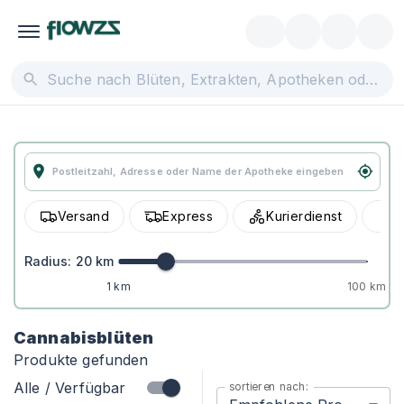
Versand
Express
Kurierdienst
A
Radius:
20
km
1 km
100 km
Cannabisblüten
Produkte gefunden
Alle / Verfügbar
sortieren nach: