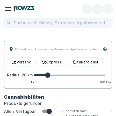
Versand
Express
Kurierdienst
A
Radius:
20
km
1 km
100 km
Cannabisblüten
Produkte gefunden
Alle / Verfügbar
sortieren nach: