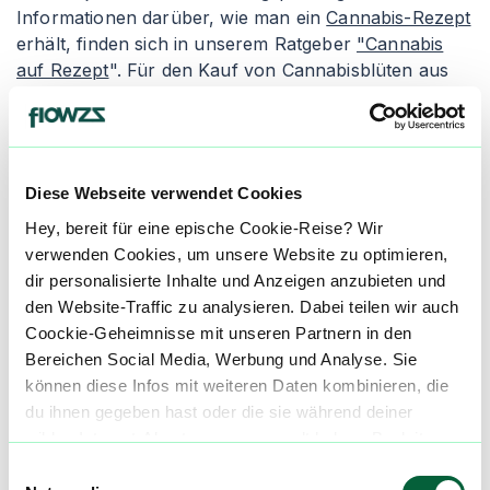
Informationen darüber, wie man ein
Cannabis-Rezept
erhält, finden sich in unserem Ratgeber
"Cannabis
auf Rezept
". Für den Kauf von Cannabisblüten aus
der Apotheke empfiehlt es sich, den Artikel
"
Cannabis legal kaufen
" zu lesen. Apotheken geben
die Cannabisblüten entweder als Granulat oder als
"Cannabis flos" ab, wobei die Inhalation die gängigste
Diese Webseite verwendet Cookies
Einnahmeform ist.
Hey, bereit für eine epische Cookie-Reise? Wir
Granulierte Cannabisblüten wird in der Apotheke
verwenden Cookies, um unsere Website zu optimieren,
zerkleinert und verpackt. Die Konsumenten erhalten
dir personalisierte Inhalte und Anzeigen anzubieten und
einen Dosierlöffel zur genauen Abmessung des
den Website-Traffic zu analysieren. Dabei teilen wir auch
medizinischen Cannabis, um ungleichmäßige und
Coockie-Geheimnisse mit unseren Partnern in den
inkorrekte Dosierungen zu vermeiden. Der Nachteil
Bereichen Social Media, Werbung und Analyse. Sie
von granuliertem Cannabis ist seine schnellere
können diese Infos mit weiteren Daten kombinieren, die
Oxidation, wodurch es schneller austrocknen und an
du ihnen gegeben hast oder die sie während deiner
Qualität verlieren kann. Alternativ gibt es die Abgabe
wilden Internet-Abenteuer gesammelt haben. Begleite
als "Cannabis flos", was ganze Cannabisblüten in
uns auf dieser unglaublichen, knusprigen Reise!
Einwilligungsauswahl