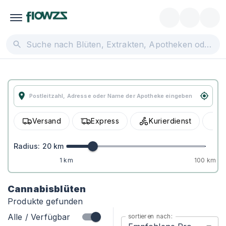
Versand
Express
Kurierdienst
A
Radius:
20
km
1 km
100 km
Cannabisblüten
Produkte gefunden
Alle / Verfügbar
sortieren nach: