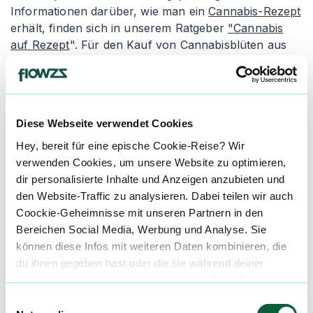
Informationen darüber, wie man ein
Cannabis-Rezept
erhält, finden sich in unserem Ratgeber
"Cannabis
auf Rezept
". Für den Kauf von Cannabisblüten aus
der Apotheke empfiehlt es sich, den Artikel
"
Cannabis legal kaufen
" zu lesen. Apotheken geben
die Cannabisblüten entweder als Granulat oder als
"Cannabis flos" ab, wobei die Inhalation die gängigste
Diese Webseite verwendet Cookies
Einnahmeform ist.
Hey, bereit für eine epische Cookie-Reise? Wir
Granulierte Cannabisblüten wird in der Apotheke
verwenden Cookies, um unsere Website zu optimieren,
zerkleinert und verpackt. Die Konsumenten erhalten
dir personalisierte Inhalte und Anzeigen anzubieten und
einen Dosierlöffel zur genauen Abmessung des
den Website-Traffic zu analysieren. Dabei teilen wir auch
medizinischen Cannabis, um ungleichmäßige und
Coockie-Geheimnisse mit unseren Partnern in den
inkorrekte Dosierungen zu vermeiden. Der Nachteil
Bereichen Social Media, Werbung und Analyse. Sie
von granuliertem Cannabis ist seine schnellere
können diese Infos mit weiteren Daten kombinieren, die
Oxidation, wodurch es schneller austrocknen und an
du ihnen gegeben hast oder die sie während deiner
Qualität verlieren kann. Alternativ gibt es die Abgabe
wilden Internet-Abenteuer gesammelt haben. Begleite
als "Cannabis flos", was ganze Cannabisblüten in
uns auf dieser unglaublichen, knusprigen Reise!
Einwilligungsauswahl