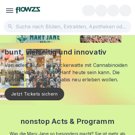
bunt, vielseitig und innovativ
Von edlen Blüten bis Zuckerwatte mit Cannabinoiden
– entdecke, wie kreativ Hanf heute sein kann. Die
Messe für alle, die Cannabis neu erleben wollen.
Jetzt Tickets sichern
nonstop Acts & Programm
Was die Mary Jane so besonders macht? Sie ist mehr als