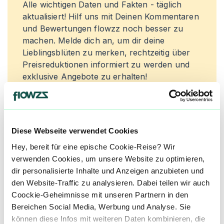
Alle wichtigen Daten und Fakten - täglich
aktualisiert! Hilf uns mit Deinen Kommentaren
und Bewertungen flowzz noch besser zu
machen. Melde dich an, um dir deine
Lieblingsblüten zu merken, rechtzeitig über
Preisreduktionen informiert zu werden und
exklusive Angebote zu erhalten!
Jetzt registrieren
Diese Webseite verwendet Cookies
Hey, bereit für eine epische Cookie-Reise? Wir
Neue Cannabisblüten und die
verwenden Cookies, um unsere Website zu optimieren,
besten Preise nicht mehr
dir personalisierte Inhalte und Anzeigen anzubieten und
verpassen!
den Website-Traffic zu analysieren. Dabei teilen wir auch
Coockie-Geheimnisse mit unseren Partnern in den
Möchtest du vor allen Anderen informiert
Bereichen Social Media, Werbung und Analyse. Sie
werden? Abonniere einfach unseren
können diese Infos mit weiteren Daten kombinieren, die