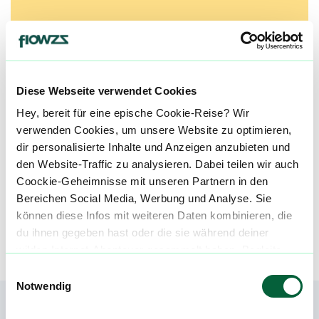
Neue Cannabisblüten und die
besten Preise nicht mehr
verpassen!
Diese Webseite verwendet Cookies
Möchtest du vor allen Anderen informiert
Hey, bereit für eine epische Cookie-Reise? Wir
werden? Abonniere einfach unseren
verwenden Cookies, um unsere Website zu optimieren,
Newsletter und erfahre immer zuerst welche
dir personalisierte Inhalte und Anzeigen anzubieten und
neuen Blüten in den Cannabis Apotheken
den Website-Traffic zu analysieren. Dabei teilen wir auch
kommen und wer gerade die günstigsten
Coockie-Geheimnisse mit unseren Partnern in den
Preise hat! Registriere dich jetzt und bleibe
Bereichen Social Media, Werbung und Analyse. Sie
immer auf dem Laufenden!
können diese Infos mit weiteren Daten kombinieren, die
du ihnen gegeben hast oder die sie während deiner
Newsletter abonnieren
wilden Internet-Abenteuer gesammelt haben. Begleite
uns auf dieser unglaublichen, knusprigen Reise!
Einwilligungsauswahl
Notwendig