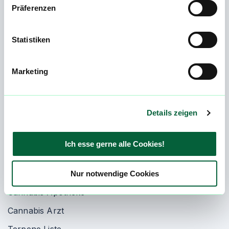
Die größte Datenbank für legales Cannabis in Deutschland.
Präferenzen
Statistiken
Newsletter abonnieren
Preisvergleich
Marketing
Strains & Kultivare
Cannabisblüten
Details zeigen
Telemedizin
Extrakte
Ich esse gerne alle Cookies!
Cannabis als Medizin
Cannabis auf Rezept
Nur notwendige Cookies
Cannabis Apotheke
Cannabis Arzt