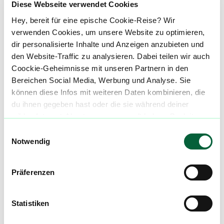
Kontakt
Diese Webseite verwendet Cookies
Hansecannabis (Löns Apotheke, Bremen)
Hey, bereit für eine epische Cookie-Reise? Wir
verwenden Cookies, um unsere Website zu optimieren,
Gröpelinger Heerstr. 406-408
dir personalisierte Inhalte und Anzeigen anzubieten und
den Website-Traffic zu analysieren. Dabei teilen wir auch
28239 Bremen
Coockie-Geheimnisse mit unseren Partnern in den
Bereichen Social Media, Werbung und Analyse. Sie
E-Mail:
info@hansecannabis.de
können diese Infos mit weiteren Daten kombinieren, die
du ihnen gegeben hast oder die sie während deiner
Telefon: 0421 83067474
wilden Internet-Abenteuer gesammelt haben. Begleite
uns auf dieser unglaublichen, knusprigen Reise!
Einwilligungsauswahl
Notwendig
Mach mit in der flowzz.com
Präferenzen
Community
Alle wichtigen Daten und Fakten - täglich
Statistiken
aktualisiert! Hilf uns mit Deinen Kommentaren
und Bewertungen flowzz noch besser zu