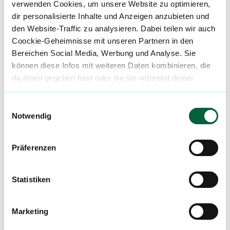
verwenden Cookies, um unsere Website zu optimieren,
91550 Dinkelsbühl
dir personalisierte Inhalte und Anzeigen anzubieten und
den Website-Traffic zu analysieren. Dabei teilen wir auch
E-Mail:
info@franken-blueten.de
Coockie-Geheimnisse mit unseren Partnern in den
Bereichen Social Media, Werbung und Analyse. Sie
Telefon: 09851 582215
können diese Infos mit weiteren Daten kombinieren, die
du ihnen gegeben hast oder die sie während deiner
wilden Internet-Abenteuer gesammelt haben. Begleite
uns auf dieser unglaublichen, knusprigen Reise!
Einwilligungsauswahl
Mach mit in der flowzz.com
Notwendig
Community
Alle wichtigen Daten und Fakten - täglich
Präferenzen
aktualisiert! Hilf uns mit Deinen Kommentaren
und Bewertungen flowzz noch besser zu
Statistiken
machen. Melde dich an, um dir deine
Lieblingsblüten zu merken, rechtzeitig über
Preisreduktionen informiert zu werden und
Marketing
exklusive Angebote zu erhalten!