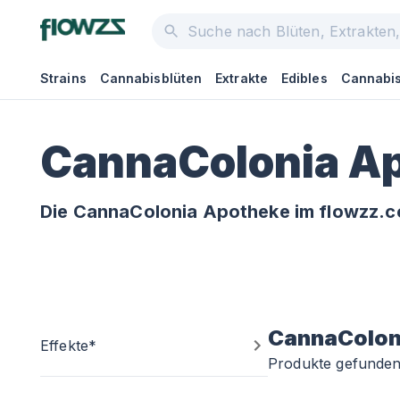
Strains
Cannabisblüten
Extrakte
Edibles
Cannabis
CannaColonia A
Die CannaColonia Apotheke im flowzz.c
CannaColon
Effekte*
Produkte gefunde