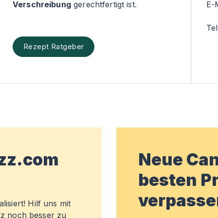
Verschreibung
gerechtfertigt ist.
E-
Te
Rezept Ratgeber
wzz.com
Neue Can
besten Pr
verpasse
isiert! Hilf uns mit
z noch besser zu