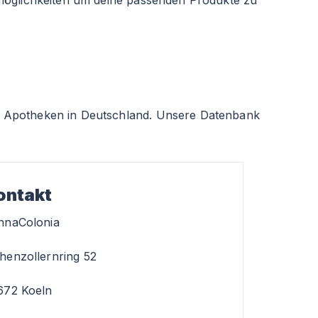
smöglichkeiten um deine passenden Produkte zu
 Apotheken in Deutschland. Unsere Datenbank
ontakt
nnaColonia
henzollernring 52
672 Koeln