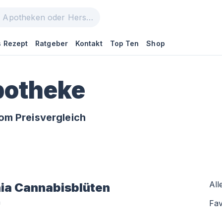
 Rezept
Ratgeber
Kontakt
Top Ten
Shop
potheke
om Preisvergleich
All
ia
Cannabisblüten
n
Fav