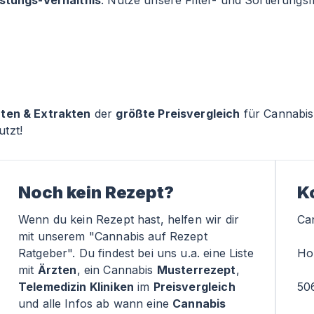
istungs-Verhältnis
. Nutze unsere Filter- und Sortierung
rten & Extrakten
der
größte Preisvergleich
für Cannabis
tzt!
Noch kein Rezept?
K
Wenn du kein Rezept hast, helfen wir dir
Ca
mit unserem "Cannabis auf Rezept
Ratgeber". Du findest bei uns u.a. eine Liste
Ho
mit
Ärzten
, ein Cannabis
Musterrezept
,
Telemedizin Kliniken
im
Preisvergleich
50
und alle Infos ab wann eine
Cannabis