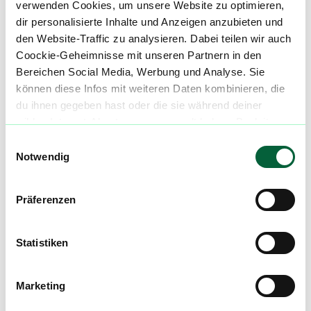
verwenden Cookies, um unsere Website zu optimieren,
53115 Bonn
dir personalisierte Inhalte und Anzeigen anzubieten und
den Website-Traffic zu analysieren. Dabei teilen wir auch
E-Mail:
info@cannabis-kurier.com
Coockie-Geheimnisse mit unseren Partnern in den
Bereichen Social Media, Werbung und Analyse. Sie
Telefon: 0228-280 675 80
können diese Infos mit weiteren Daten kombinieren, die
du ihnen gegeben hast oder die sie während deiner
wilden Internet-Abenteuer gesammelt haben. Begleite
uns auf dieser unglaublichen, knusprigen Reise!
Einwilligungsauswahl
Mach mit in der flowzz.com
Notwendig
Community
Alle wichtigen Daten und Fakten - täglich
Präferenzen
aktualisiert! Hilf uns mit Deinen Kommentaren
und Bewertungen flowzz noch besser zu
Statistiken
machen. Melde dich an, um dir deine
Lieblingsblüten zu merken, rechtzeitig über
Preisreduktionen informiert zu werden und
Marketing
exklusive Angebote zu erhalten!