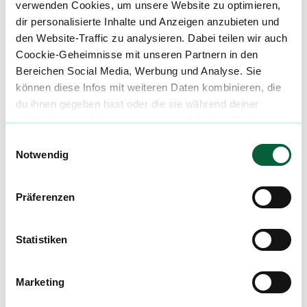
verwenden Cookies, um unsere Website zu optimieren,
71332 Waiblingen
dir personalisierte Inhalte und Anzeigen anzubieten und
den Website-Traffic zu analysieren. Dabei teilen wir auch
E-Mail:
cannabiscentrale@gmail.com
Coockie-Geheimnisse mit unseren Partnern in den
Bereichen Social Media, Werbung und Analyse. Sie
Telefon: 07151/55762
können diese Infos mit weiteren Daten kombinieren, die
du ihnen gegeben hast oder die sie während deiner
wilden Internet-Abenteuer gesammelt haben. Begleite
uns auf dieser unglaublichen, knusprigen Reise!
Einwilligungsauswahl
Mach mit in der flowzz.com
Notwendig
Community
Alle wichtigen Daten und Fakten - täglich
Präferenzen
aktualisiert! Hilf uns mit Deinen Kommentaren
und Bewertungen flowzz noch besser zu
Statistiken
machen. Melde dich an, um dir deine
Lieblingsblüten zu merken, rechtzeitig über
Preisreduktionen informiert zu werden und
Marketing
exklusive Angebote zu erhalten!