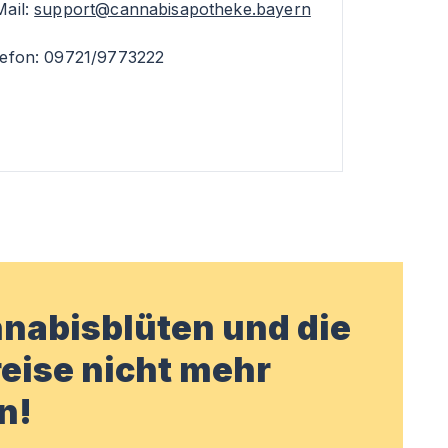
Mail:
support@cannabisapotheke.bayern
lefon: 09721/9773222
nabisblüten und die
eise nicht mehr
n!