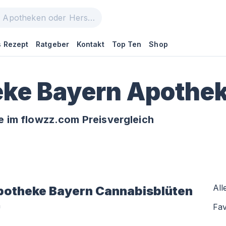
 Rezept
Ratgeber
Kontakt
Top Ten
Shop
ke Bayern Apothe
 im flowzz.com Preisvergleich
All
potheke Bayern
Cannabisblüten
n
Fav