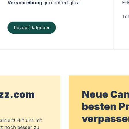
Verschreibung
gerechtfertigt ist.
E-
Te
Rezept Ratgeber
wzz.com
Neue Can
besten Pr
verpasse
isiert! Hilf uns mit
z noch besser zu