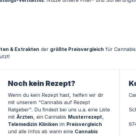
istungs-Verhältnis
. Nutze unsere Filter- und Sortierung
rten & Extrakten
der
größte Preisvergleich
für Cannabis
tzt!
Noch kein Rezept?
K
Wenn du kein Rezept hast, helfen wir dir
Ca
mit unserem "Cannabis auf Rezept
Ratgeber". Du findest bei uns u.a. eine Liste
Sc
mit
Ärzten
, ein Cannabis
Musterrezept
,
Telemedizin Kliniken
im
Preisvergleich
97
und alle Infos ab wann eine
Cannabis