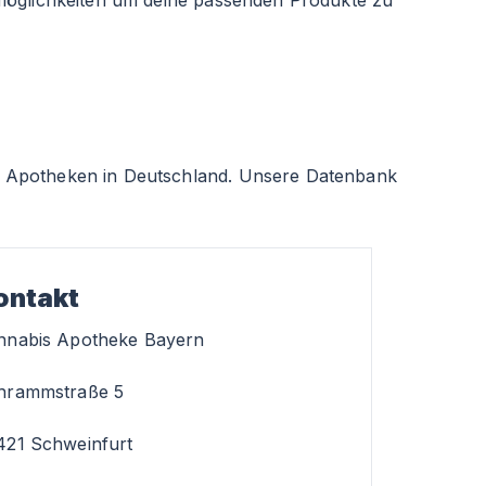
smöglichkeiten um deine passenden Produkte zu
 Apotheken in Deutschland. Unsere Datenbank
ontakt
nnabis Apotheke Bayern
hrammstraße 5
421 Schweinfurt