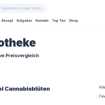
 Rezept
Ratgeber
Kontakt
Top Ten
Shop
otheke
m Preisvergleich
All
ol
Cannabisblüten
n
Fav