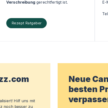
Verschreibung
gerechtfertigt ist.
E-
Te
Rezept Ratgeber
wzz.com
Neue Can
besten Pr
verpasse
isiert! Hilf uns mit
z noch besser zu