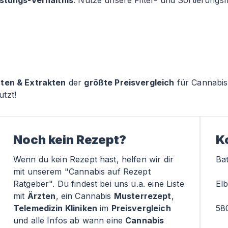
istungs-Verhältnis
. Nutze unsere Filter- und Sortierung
rten & Extrakten
der
größte Preisvergleich
für Cannabis
tzt!
Noch kein Rezept?
K
Wenn du kein Rezept hast, helfen wir dir
Ba
mit unserem "Cannabis auf Rezept
Ratgeber". Du findest bei uns u.a. eine Liste
Elb
mit
Ärzten
, ein Cannabis
Musterrezept
,
Telemedizin Kliniken
im
Preisvergleich
58
und alle Infos ab wann eine
Cannabis