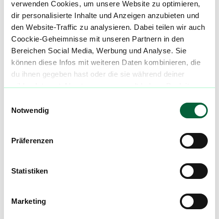
verwenden Cookies, um unsere Website zu optimieren,
96047 Bamberg
dir personalisierte Inhalte und Anzeigen anzubieten und
den Website-Traffic zu analysieren. Dabei teilen wir auch
E-Mail:
info@bamberg-cannabis.de
Coockie-Geheimnisse mit unseren Partnern in den
Bereichen Social Media, Werbung und Analyse. Sie
Telefon: 0951 302074-14
können diese Infos mit weiteren Daten kombinieren, die
du ihnen gegeben hast oder die sie während deiner
wilden Internet-Abenteuer gesammelt haben. Begleite
uns auf dieser unglaublichen, knusprigen Reise!
Einwilligungsauswahl
Mach mit in der flowzz.com
Notwendig
Community
Alle wichtigen Daten und Fakten - täglich
Präferenzen
aktualisiert! Hilf uns mit Deinen Kommentaren
und Bewertungen flowzz noch besser zu
Statistiken
machen. Melde dich an, um dir deine
Lieblingsblüten zu merken, rechtzeitig über
Preisreduktionen informiert zu werden und
Marketing
exklusive Angebote zu erhalten!