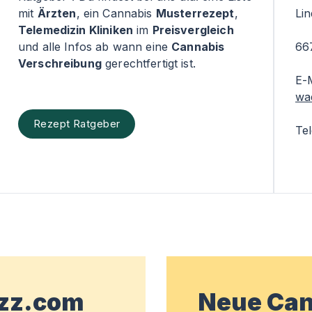
mit
Ärzten
, ein Cannabis
Musterrezept
,
Li
Telemedizin Kliniken
im
Preisvergleich
und alle Infos ab wann eine
Cannabis
66
Verschreibung
gerechtfertigt ist.
E-
wa
Rezept Ratgeber
Te
wzz.com
Neue Can