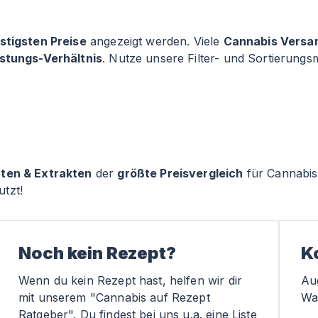
stigsten Preise
angezeigt werden. Viele
Cannabis Versa
istungs-Verhältnis
. Nutze unsere Filter- und Sortierung
rten & Extrakten
der
größte Preisvergleich
für Cannabis
tzt!
Noch kein Rezept?
K
Wenn du kein Rezept hast, helfen wir dir
Au
mit unserem "Cannabis auf Rezept
Wa
Ratgeber". Du findest bei uns u.a. eine Liste