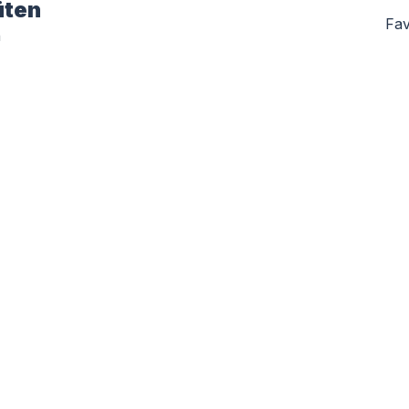
üten
Fav
n