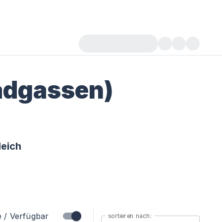
adgassen)
leich
e / Verfügbar
sortieren nach: