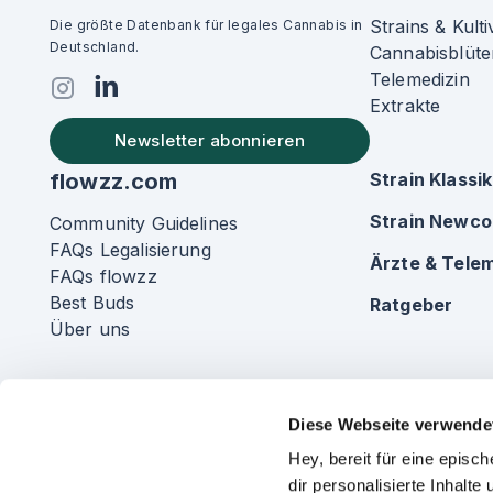
Strains & Kulti
Die größte Datenbank für legales Cannabis in
Deutschland.
Cannabisblüte
Telemedizin
Extrakte
Newsletter abonnieren
flowzz.com
Strain Klassi
Strain Newc
Community Guidelines
FAQs Legalisierung
Ärzte & Telem
FAQs flowzz
Best Buds
Ratgeber
Über uns
Diese Webseite verwende
Hey, bereit für eine epis
dir personalisierte Inhalt