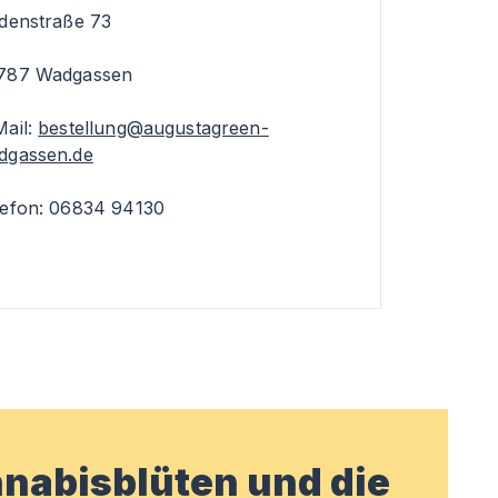
ndenstraße 73
787 Wadgassen
Mail:
bestellung@augustagreen-
dgassen.de
lefon: 06834 94130
nabisblüten und die