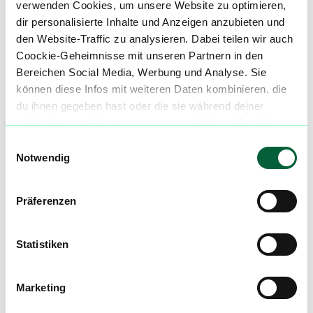
verwenden Cookies, um unsere Website zu optimieren,
79106 Freiburg im Breisgau
dir personalisierte Inhalte und Anzeigen anzubieten und
den Website-Traffic zu analysieren. Dabei teilen wir auch
E-Mail:
info@aeskulap-apo.de
Coockie-Geheimnisse mit unseren Partnern in den
Bereichen Social Media, Werbung und Analyse. Sie
Telefon: +49 761 273410
können diese Infos mit weiteren Daten kombinieren, die
du ihnen gegeben hast oder die sie während deiner
wilden Internet-Abenteuer gesammelt haben. Begleite
uns auf dieser unglaublichen, knusprigen Reise!
Einwilligungsauswahl
Mach mit in der flowzz.com
Notwendig
Community
Alle wichtigen Daten und Fakten - täglich
Präferenzen
aktualisiert! Hilf uns mit Deinen Kommentaren
und Bewertungen flowzz noch besser zu
Statistiken
machen. Melde dich an, um dir deine
Lieblingsblüten zu merken, rechtzeitig über
Preisreduktionen informiert zu werden und
Marketing
exklusive Angebote zu erhalten!