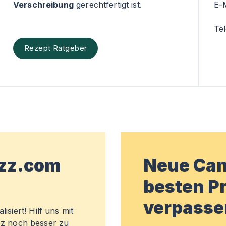
Verschreibung
gerechtfertigt ist.
E-
Te
Rezept Ratgeber
wzz.com
Neue Can
besten Pr
verpasse
isiert! Hilf uns mit
z noch besser zu