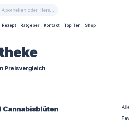
 Rezept
Ratgeber
Kontakt
Top Ten
Shop
otheke
m Preisvergleich
All
l
Cannabisblüten
n
Fav