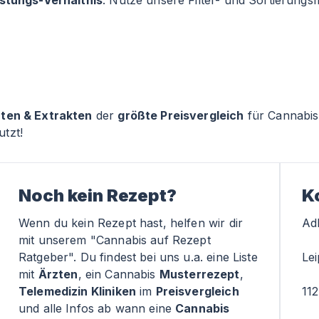
istungs-Verhältnis
. Nutze unsere Filter- und Sortierung
rten & Extrakten
der
größte Preisvergleich
für Cannabis
tzt!
Noch kein Rezept?
K
Wenn du kein Rezept hast, helfen wir dir
Adl
mit unserem "Cannabis auf Rezept
Ratgeber". Du findest bei uns u.a. eine Liste
Lei
mit
Ärzten
, ein Cannabis
Musterrezept
,
Telemedizin Kliniken
im
Preisvergleich
11
und alle Infos ab wann eine
Cannabis