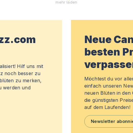
mehr laden
wzz.com
Neue Can
besten Pr
verpasse
isiert! Hilf uns mit
z noch besser zu
Möchtest du vor all
sblüten zu merken,
einfach unseren New
zu werden und
neuen Blüten in de
die günstigsten Preis
auf dem Laufenden!
Newsletter abonni