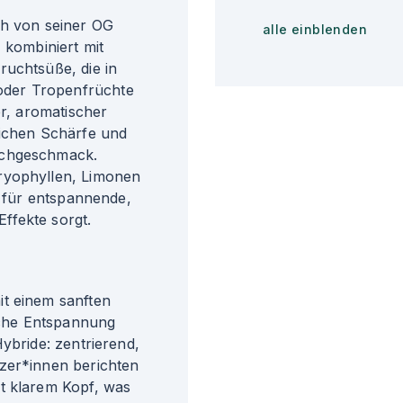
ch von seiner OG
alle einblenden
 kombiniert mit
ruchtsüße, die in
oder Tropenfrüchte
er, aromatischer
lichen Schärfe und
achgeschmack.
ryophyllen, Limonen
e für entspannende,
ffekte sorgt.
it einem sanften
liche Entspannung
ybride: zentrierend,
zer*innen berichten
t klarem Kopf, was