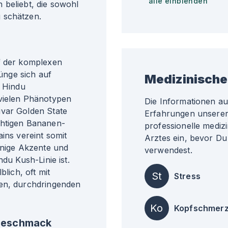
alle einblenden
 beliebt, die sowohl
 schätzen.
f der komplexen
nge sich auf
Medizinische
 Hindu
 vielen Phänotypen
Die Informationen a
ivar Golden State
Erfahrungen unserer 
chtigen Bananen-
professionelle medizi
ins vereint somit
Arztes ein, bevor Du
onige Akzente und
verwendest.
du Kush-Linie ist.
blich, oft mit
St
Stress
ven, durchdringenden
Ko
Kopfschmer
 Geschmack