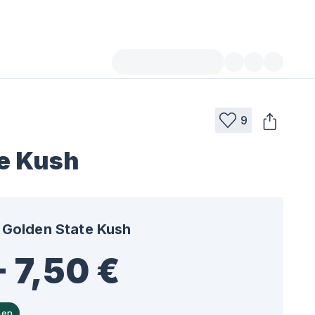
9
e Kush
Golden State Kush
- 7,50 €
hen