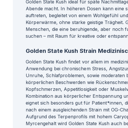
Golden State Kush ideal für späte Nachmittag
Abende macht. In höheren Dosen kann eine s
auftreten, begleitet von einem Wohlgefühl un
Körperwärme, ohne starke geistige Trägheit. G
Menschen, die eine beruhigende, aber noch f
suchen – mit Raum für kreative oder entspann
Golden State Kush Strain Medizinis
Golden State Kush findet vor allem im medizin
Anwendung bei chronischem Stress, Angstzus
Unruhe, Schlafproblemen, sowie moderaten b
körperlichen Beschwerden wie Rückenschme
Kopfschmerzen, Appetitlosigkeit oder Muskel
Kombination aus körperlicher Entspannung und 
eignet sich besonders gut für Patient*innen, 
nach einem ausgleichenden Strain mit OG-Char
Aufgrund des Terpenprofils mit hohem Caryo
Myrcengehalt wird Golden State Kush auch be