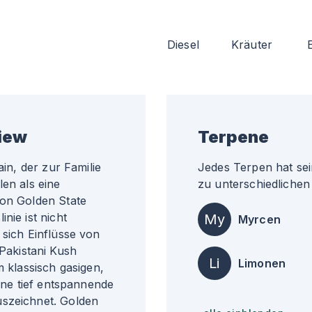
Diesel
Kräuter
view
Terpene
ain, der zur Familie
Jedes Terpen hat sei
len als eine
zu unterschiedlichen 
von Golden State
nie ist nicht
My
Myrcen
 sich Einflüsse von
akistani Kush
Li
Limonen
m klassisch gasigen,
eine tief entspannende
uszeichnet. Golden