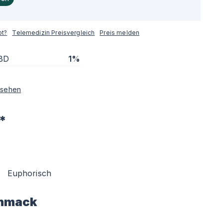
pt?
Telemedizin Preisvergleich
Preis melden
BD
1%
sehen
*
Euphorisch
hmack