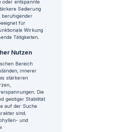
e oder entspannte
tärkere Sedierung
d beruhigender
eeignet für
unktionale Wirkung
ende Tätigkeiten.
cher Nutzen
ischen Bereich
tänden, innerer
is stärkeren
rzen,
verspannungen. Die
geistiger Stabilität
die auf der Suche
akter sind.
phyllen- und
i