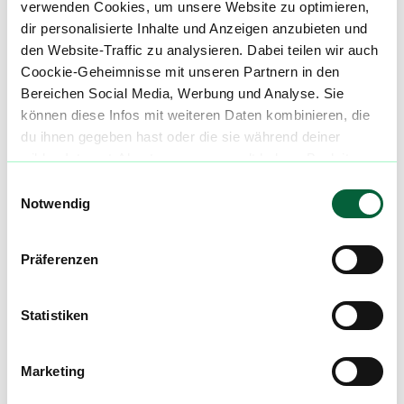
verwenden Cookies, um unsere Website zu optimieren,
84028 Landshut
dir personalisierte Inhalte und Anzeigen anzubieten und
den Website-Traffic zu analysieren. Dabei teilen wir auch
E-Mail:
service@cannabis-sunshine.de
Coockie-Geheimnisse mit unseren Partnern in den
Bereichen Social Media, Werbung und Analyse. Sie
Telefon: 0871 26345
können diese Infos mit weiteren Daten kombinieren, die
du ihnen gegeben hast oder die sie während deiner
wilden Internet-Abenteuer gesammelt haben. Begleite
uns auf dieser unglaublichen, knusprigen Reise!
Einwilligungsauswahl
Mach mit in der flowzz.com
Notwendig
Community
Alle wichtigen Daten und Fakten - täglich
Präferenzen
aktualisiert! Hilf uns mit Deinen Kommentaren
und Bewertungen flowzz noch besser zu
Statistiken
machen. Melde dich an, um dir deine
Lieblingsblüten zu merken, rechtzeitig über
Preisreduktionen informiert zu werden und
Marketing
exklusive Angebote zu erhalten!