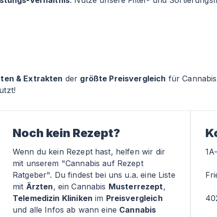
istungs-Verhältnis
. Nutze unsere Filter- und Sortierung
rten & Extrakten
der
größte Preisvergleich
für Cannabis
tzt!
Noch kein Rezept?
K
Wenn du kein Rezept hast, helfen wir dir
1A
mit unserem "Cannabis auf Rezept
Ratgeber". Du findest bei uns u.a. eine Liste
Fri
mit
Ärzten
, ein Cannabis
Musterrezept
,
Telemedizin Kliniken
im
Preisvergleich
40
und alle Infos ab wann eine
Cannabis