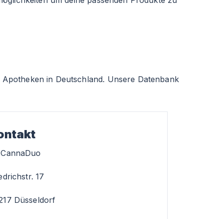
smöglichkeiten um deine passenden Produkte zu
 Apotheken in Deutschland. Unsere Datenbank
ontakt
-CannaDuo
edrichstr. 17
217 Düsseldorf