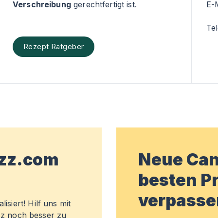
Verschreibung
gerechtfertigt ist.
E-
Te
Rezept Ratgeber
wzz.com
Neue Can
besten Pr
verpasse
isiert! Hilf uns mit
z noch besser zu