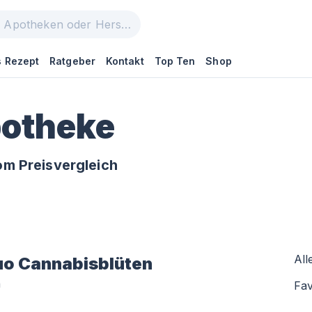
 Rezept
Ratgeber
Kontakt
Top Ten
Shop
otheke
m Preisvergleich
All
uo
Cannabisblüten
n
Fav