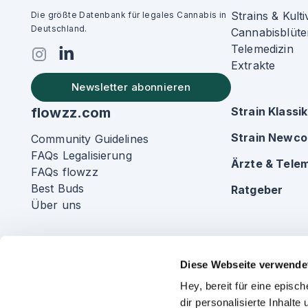
Strains & Kulti
Die größte Datenbank für legales Cannabis in
Deutschland.
Cannabisblüte
Telemedizin
Extrakte
Newsletter abonnieren
flowzz.com
Strain Klassi
Strain Newc
Community Guidelines
FAQs Legalisierung
Ärzte & Telem
FAQs flowzz
Best Buds
Ratgeber
Über uns
Diese Webseite verwende
Hey, bereit für eine epis
dir personalisierte Inhalt