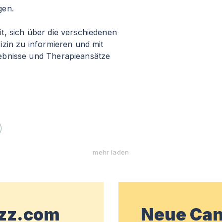
gen.
, sich über die verschiedenen
izin zu informieren und mit
ebnisse und Therapieansätze
mehr laden
wzz.com
Neue Can