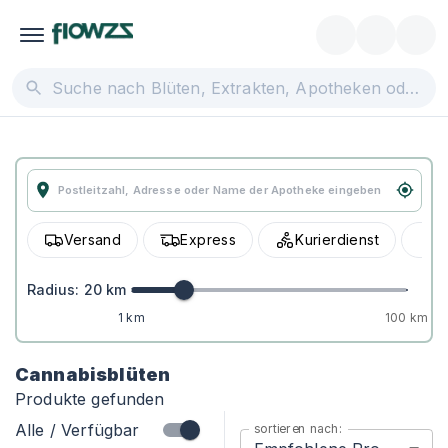
Versand
Express
Kurierdienst
A
Radius:
20
km
1 km
100 km
Cannabisblüten
Produkte gefunden
Alle / Verfügbar
sortieren nach: