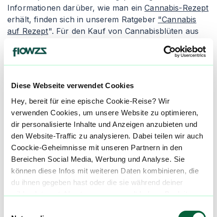
Informationen darüber, wie man ein
Cannabis-Rezept
erhält, finden sich in unserem Ratgeber
"Cannabis
auf Rezept
". Für den Kauf von Cannabisblüten aus
der Apotheke empfiehlt es sich, den Artikel
"
Cannabis legal kaufen
" zu lesen. Apotheken geben
die Cannabisblüten entweder als Granulat oder als
"Cannabis flos" ab, wobei die Inhalation die gängigste
Diese Webseite verwendet Cookies
Einnahmeform ist.
Hey, bereit für eine epische Cookie-Reise? Wir
Granulierte Cannabisblüten wird in der Apotheke
verwenden Cookies, um unsere Website zu optimieren,
zerkleinert und verpackt. Die Konsumenten erhalten
dir personalisierte Inhalte und Anzeigen anzubieten und
einen Dosierlöffel zur genauen Abmessung des
den Website-Traffic zu analysieren. Dabei teilen wir auch
medizinischen Cannabis, um ungleichmäßige und
Coockie-Geheimnisse mit unseren Partnern in den
inkorrekte Dosierungen zu vermeiden. Der Nachteil
Bereichen Social Media, Werbung und Analyse. Sie
von granuliertem Cannabis ist seine schnellere
können diese Infos mit weiteren Daten kombinieren, die
Oxidation, wodurch es schneller austrocknen und an
du ihnen gegeben hast oder die sie während deiner
Qualität verlieren kann. Alternativ gibt es die Abgabe
wilden Internet-Abenteuer gesammelt haben. Begleite
als "Cannabis flos", was ganze Cannabisblüten in
uns auf dieser unglaublichen, knusprigen Reise!
Einwilligungsauswahl