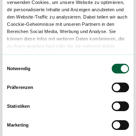
verwenden Cookies, um unsere Website zu optimieren,
40235 Düsseldorf
dir personalisierte Inhalte und Anzeigen anzubieten und
den Website-Traffic zu analysieren. Dabei teilen wir auch
E-Mail:
info@grafen-cannabis.de
Coockie-Geheimnisse mit unseren Partnern in den
Bereichen Social Media, Werbung und Analyse. Sie
Telefon: 0211 6803490
können diese Infos mit weiteren Daten kombinieren, die
du ihnen gegeben hast oder die sie während deiner
wilden Internet-Abenteuer gesammelt haben. Begleite
uns auf dieser unglaublichen, knusprigen Reise!
Einwilligungsauswahl
Mach mit in der flowzz.com
Notwendig
Community
Alle wichtigen Daten und Fakten - täglich
Präferenzen
aktualisiert! Hilf uns mit Deinen Kommentaren
und Bewertungen flowzz noch besser zu
Statistiken
machen. Melde dich an, um dir deine
Lieblingsblüten zu merken, rechtzeitig über
Preisreduktionen informiert zu werden und
Marketing
exklusive Angebote zu erhalten!