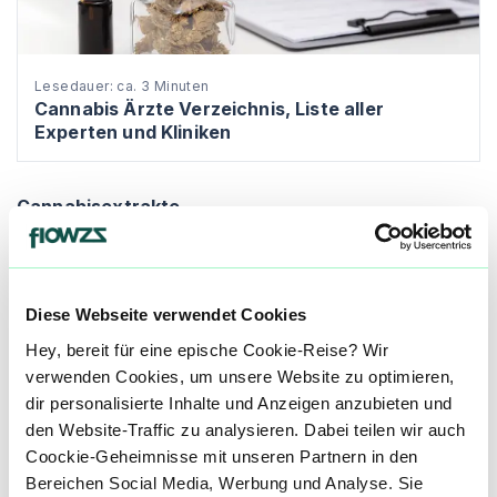
Lesedauer: ca. 3 Minuten
Cannabis Ärzte Verzeichnis, Liste aller
Experten und Kliniken
Cannabisextrakte
Cannabisextrakte sind konzentrierte Produkte, die
aus den Blüten der Cannabispflanze gewonnen
werden. Ein Cannabisextrakt enthält daher eine
Diese Webseite verwendet Cookies
höhere Konzentration der Wirkstoffe, insbesondere
der Cannabinoide wie THC (Tetrahydrocannabinol)
Hey, bereit für eine epische Cookie-Reise? Wir
und CBD (Cannabidiol), als die Blüten selbst.
verwenden Cookies, um unsere Website zu optimieren,
Cannabisextrakte werden meist tropfenweise dosiert
dir personalisierte Inhalte und Anzeigen anzubieten und
und oral eingenommen, können aber auch
den Website-Traffic zu analysieren. Dabei teilen wir auch
vaporisiert und inhaliert werden.
Coockie-Geheimnisse mit unseren Partnern in den
Bereichen Social Media, Werbung und Analyse. Sie