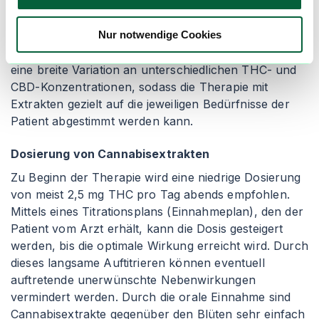
Im Gegensatz zu den Blüten enthalten die
Vollspektrum-Extrakte meist einen höheren Anteil an
Nur notwendige Cookies
CBD. Die Produktpalette der in Deutschland
zugelassenen Cannabiextrakte umfasst mittlerweile
eine breite Variation an unterschiedlichen THC- und
CBD-Konzentrationen, sodass die Therapie mit
Extrakten gezielt auf die jeweiligen Bedürfnisse der
Patient abgestimmt werden kann.
Dosierung von Cannabisextrakten
Zu Beginn der Therapie wird eine niedrige Dosierung
von meist 2,5 mg THC pro Tag abends empfohlen.
Mittels eines Titrationsplans (Einnahmeplan), den der
Patient vom Arzt erhält, kann die Dosis gesteigert
werden, bis die optimale Wirkung erreicht wird. Durch
dieses langsame Auftitrieren können eventuell
auftretende unerwünschte Nebenwirkungen
vermindert werden. Durch die orale Einnahme sind
Cannabisextrakte gegenüber den Blüten sehr einfach