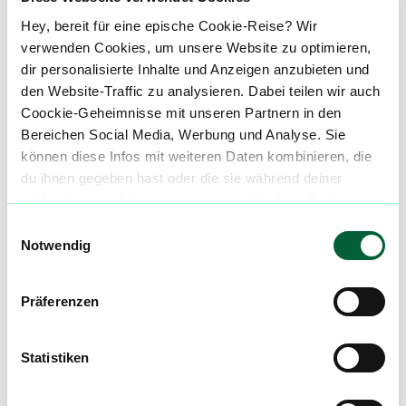
CannAlpha (Alpha-Apotheke, Wuppertal)
Hey, bereit für eine epische Cookie-Reise? Wir
verwenden Cookies, um unsere Website zu optimieren,
Hofaue 95
dir personalisierte Inhalte und Anzeigen anzubieten und
den Website-Traffic zu analysieren. Dabei teilen wir auch
42103 Wuppertal
Coockie-Geheimnisse mit unseren Partnern in den
Bereichen Social Media, Werbung und Analyse. Sie
E-Mail:
shop@cannalpha.de
können diese Infos mit weiteren Daten kombinieren, die
du ihnen gegeben hast oder die sie während deiner
Telefon: 0202/4936365
wilden Internet-Abenteuer gesammelt haben. Begleite
uns auf dieser unglaublichen, knusprigen Reise!
Einwilligungsauswahl
Notwendig
Mach mit in der flowzz.com
Community
Präferenzen
Alle wichtigen Daten und Fakten - täglich
Statistiken
aktualisiert! Hilf uns mit Deinen Kommentaren
und Bewertungen flowzz noch besser zu
machen. Melde dich an, um dir deine