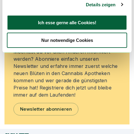
Details zeigen
Neue Cannabisblüten und die
Ich esse gerne alle Cookies!
besten Preise nicht mehr
verpassen!
Nur notwendige Cookies
Möchtest du vor allen Anderen informiert
werden? Abonniere einfach unseren
Newsletter und erfahre immer zuerst welche
neuen Blüten in den Cannabis Apotheken
kommen und wer gerade die günstigsten
Preise hat! Registriere dich jetzt und bleibe
immer auf dem Laufenden!
Newsletter abonnieren