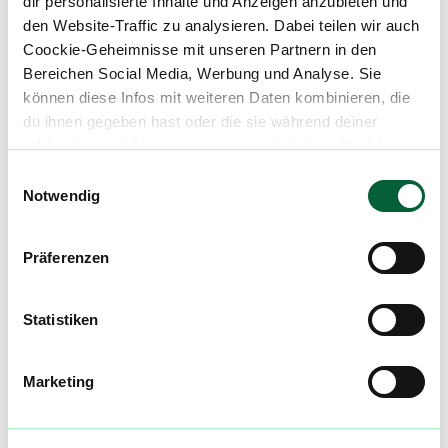
dir personalisierte Inhalte und Anzeigen anzubieten und
E-Mail:
shop@cannabis-faehre.de
den Website-Traffic zu analysieren. Dabei teilen wir auch
Coockie-Geheimnisse mit unseren Partnern in den
Telefon: +49 2208 9911590
Bereichen Social Media, Werbung und Analyse. Sie
können diese Infos mit weiteren Daten kombinieren, die
du ihnen gegeben hast oder die sie während deiner
wilden Internet-Abenteuer gesammelt haben. Begleite
Mach mit in der flowzz.com
uns auf dieser unglaublichen, knusprigen Reise!
Einwilligungsauswahl
Community
Notwendig
Alle wichtigen Daten und Fakten - täglich
aktualisiert! Hilf uns mit Deinen Kommentaren
Präferenzen
und Bewertungen flowzz noch besser zu
machen. Melde dich an, um dir deine
Statistiken
Lieblingsblüten zu merken, rechtzeitig über
Preisreduktionen informiert zu werden und
exklusive Angebote zu erhalten!
Marketing
Jetzt registrieren