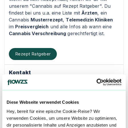
unserem "Cannabis auf Rezept Ratgeber". Du
findest bei uns u.a. eine Liste mit
Ärzten
, ein
Cannabis
Musterrezept
,
Telemedizin Kliniken
im
Preisvergleich
und alle Infos ab wann eine
Cannabis Verschreibung
gerechtfertigt ist.
Rezept Ratgeber
Kontakt
Apotheke am Hit
Lübecker Str. 1
Diese Webseite verwendet Cookies
41540 Dormagen
Hey, bereit für eine epische Cookie-Reise? Wir
verwenden Cookies, um unsere Website zu optimieren,
E-Mail:
cannabis@apotheke-am-hit.de
dir personalisierte Inhalte und Anzeigen anzubieten und