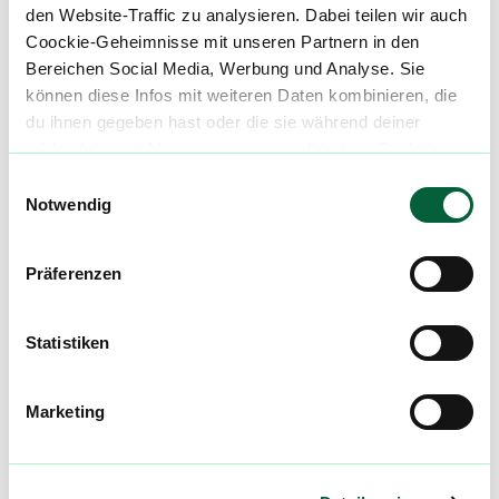
den Website-Traffic zu analysieren. Dabei teilen wir auch
Telefon: +492133 478134
Coockie-Geheimnisse mit unseren Partnern in den
Bereichen Social Media, Werbung und Analyse. Sie
können diese Infos mit weiteren Daten kombinieren, die
du ihnen gegeben hast oder die sie während deiner
Mach mit in der flowzz.com
wilden Internet-Abenteuer gesammelt haben. Begleite
Community
uns auf dieser unglaublichen, knusprigen Reise!
Einwilligungsauswahl
Notwendig
Alle wichtigen Daten und Fakten - täglich
aktualisiert! Hilf uns mit Deinen Kommentaren
Präferenzen
und Bewertungen flowzz noch besser zu
machen. Melde dich an, um dir deine
Lieblingsblüten zu merken, rechtzeitig über
Statistiken
Preisreduktionen informiert zu werden und
exklusive Angebote zu erhalten!
Marketing
Jetzt registrieren