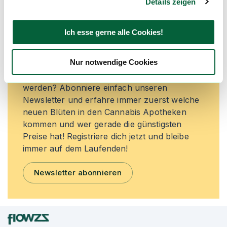
Details zeigen
Neue Cannabisblüten und die
Ich esse gerne alle Cookies!
besten Preise nicht mehr
verpassen!
Nur notwendige Cookies
Möchtest du vor allen Anderen informiert
werden? Abonniere einfach unseren
Newsletter und erfahre immer zuerst welche
neuen Blüten in den Cannabis Apotheken
kommen und wer gerade die günstigsten
Preise hat! Registriere dich jetzt und bleibe
immer auf dem Laufenden!
Newsletter abonnieren