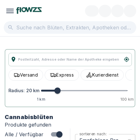
Versand
Express
Kurierdienst
A
Radius:
20
km
1 km
100 km
Cannabisblüten
Produkte gefunden
Alle / Verfügbar
sortieren nach: