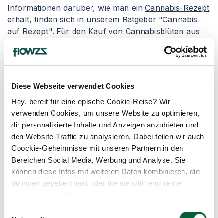
Informationen darüber, wie man ein
Cannabis-Rezept
erhält, finden sich in unserem Ratgeber
"Cannabis
auf Rezept
". Für den Kauf von Cannabisblüten aus
der Apotheke empfiehlt es sich, den Artikel
"
Cannabis legal kaufen
" zu lesen. Apotheken geben
die Cannabisblüten entweder als Granulat oder als
"Cannabis flos" ab, wobei die Inhalation die gängigste
Diese Webseite verwendet Cookies
Einnahmeform ist.
Hey, bereit für eine epische Cookie-Reise? Wir
Granulierte Cannabisblüten wird in der Apotheke
verwenden Cookies, um unsere Website zu optimieren,
zerkleinert und verpackt. Die Konsumenten erhalten
dir personalisierte Inhalte und Anzeigen anzubieten und
einen Dosierlöffel zur genauen Abmessung des
den Website-Traffic zu analysieren. Dabei teilen wir auch
medizinischen Cannabis, um ungleichmäßige und
Coockie-Geheimnisse mit unseren Partnern in den
inkorrekte Dosierungen zu vermeiden. Der Nachteil
Bereichen Social Media, Werbung und Analyse. Sie
von granuliertem Cannabis ist seine schnellere
können diese Infos mit weiteren Daten kombinieren, die
Oxidation, wodurch es schneller austrocknen und an
du ihnen gegeben hast oder die sie während deiner
Qualität verlieren kann. Alternativ gibt es die Abgabe
wilden Internet-Abenteuer gesammelt haben. Begleite
als "Cannabis flos", was ganze Cannabisblüten in
uns auf dieser unglaublichen, knusprigen Reise!
Einwilligungsauswahl