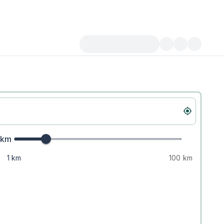
km
1 km
100 km