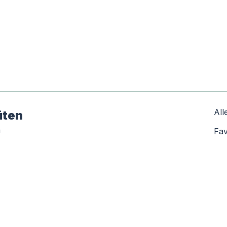
All
üten
n
Fav