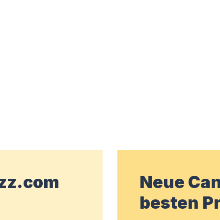
wzz.com
Neue Can
besten Pr