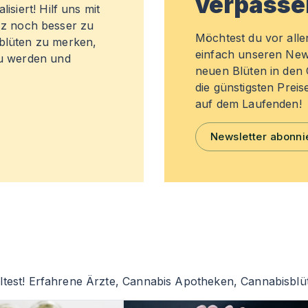
verpasse
isiert! Hilf uns mit
z noch besser zu
Möchtest du vor all
sblüten zu merken,
einfach unseren New
zu werden und
neuen Blüten in de
die günstigsten Preis
auf dem Laufenden!
Newsletter abonni
ltest! Erfahrene Ärzte, Cannabis Apotheken, Cannabisblü