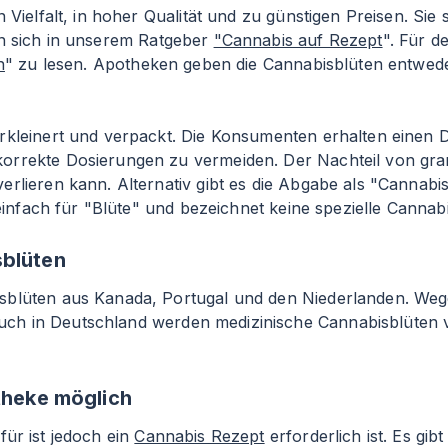
 Vielfalt, in hoher Qualität und zu günstigen Preisen. Sie
en sich in unserem Ratgeber
"Cannabis auf Rezept
". Für 
n
" zu lesen. Apotheken geben die Cannabisblüten entweder
erkleinert und verpackt. Die Konsumenten erhalten einen
rrekte Dosierungen zu vermeiden. Der Nachteil von granu
rlieren kann. Alternativ gibt es die Abgabe als "Cannabi
 einfach für "Blüte" und bezeichnet keine spezielle Cannab
sblüten
isblüten aus Kanada, Portugal und den Niederlanden. We
uch in Deutschland werden medizinische Cannabisblüten
otheke möglich
afür ist jedoch ein
Cannabis Rezept
erforderlich ist. Es gib